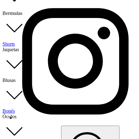
Bermudas
Shorts
Jaquetas
Blusas
Bonés
Óculos