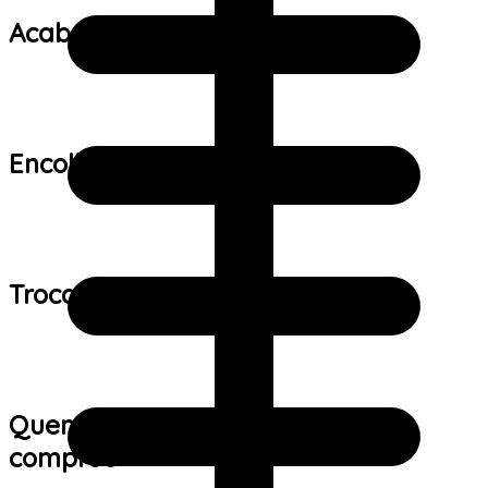
Acabamento:
Encolhimento:
Trocas e devoluções:
Quem viu este produto também
comprou