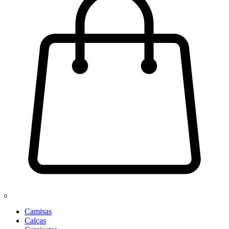
0
Camisas
Calças