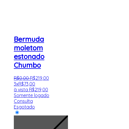
Bermuda
moletom
estonado
Chumbo
R$
0
,
00
R$
219
,
00
3x
R$
73,00
à vista
R$
219,00
Somente logado
Consulta
Esgotado