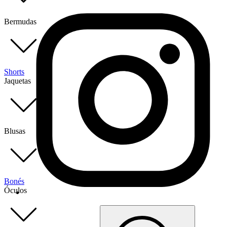
Bermudas
Shorts
Jaquetas
Blusas
Bonés
Óculos