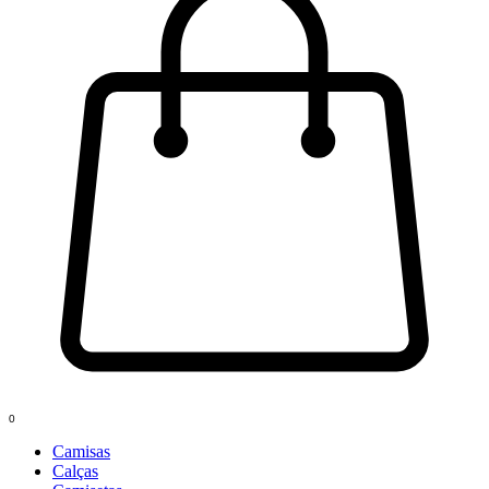
0
Camisas
Calças