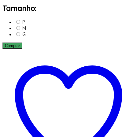
Tamanho:
P
M
G
Comprar