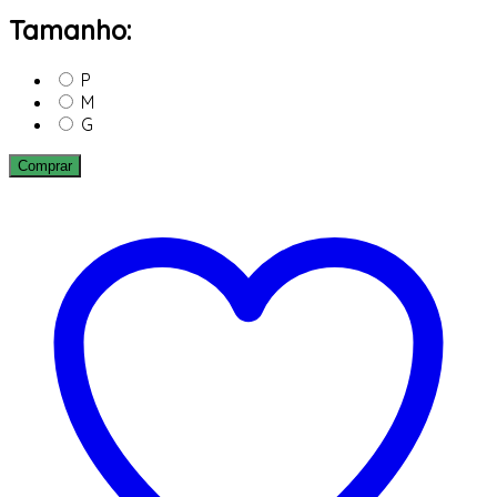
Tamanho:
P
M
G
Comprar