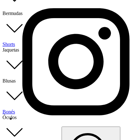
Bermudas
Shorts
Jaquetas
Blusas
Bonés
Óculos