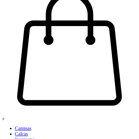
0
Camisas
Calças