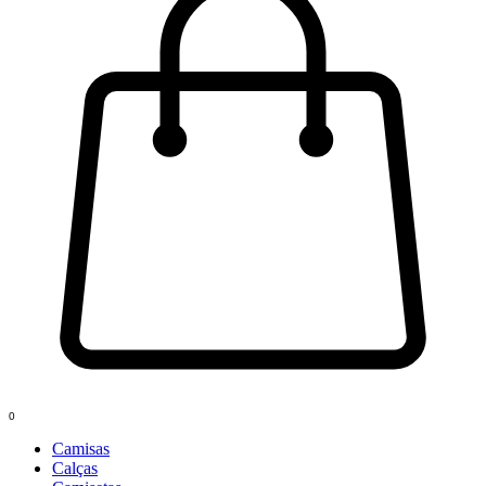
0
Camisas
Calças