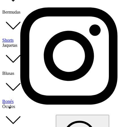
Bermudas
Shorts
Jaquetas
Blusas
Bonés
Óculos