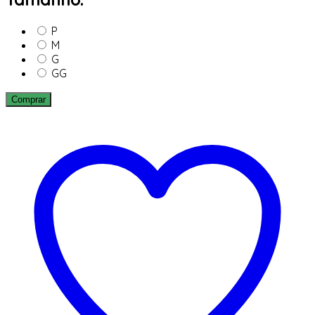
P
M
G
GG
Comprar