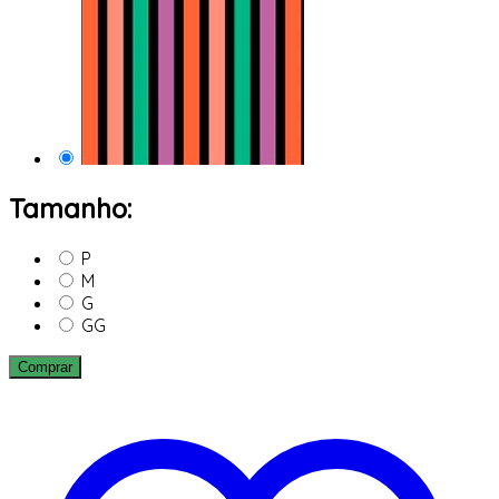
Tamanho:
P
M
G
GG
Comprar