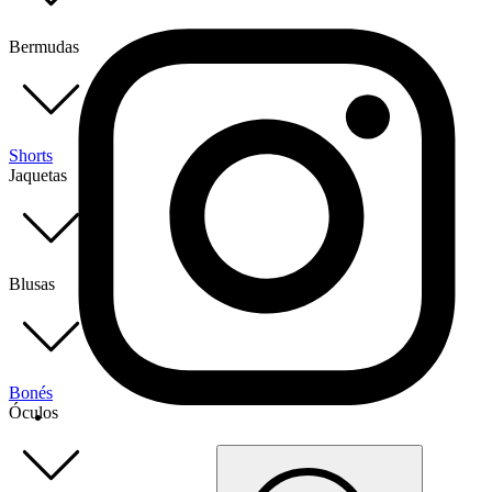
Bermudas
Shorts
Jaquetas
Blusas
Bonés
Óculos