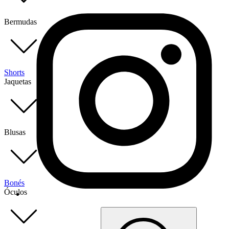
Bermudas
Shorts
Jaquetas
Blusas
Bonés
Óculos