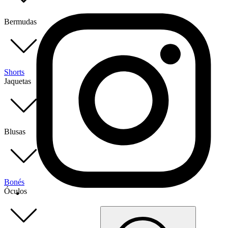
Bermudas
Shorts
Jaquetas
Blusas
Bonés
Óculos