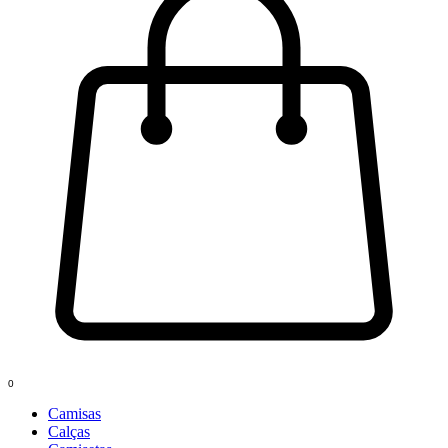
0
Camisas
Calças